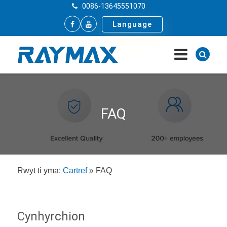
0086-13645551070
Language
FAQ
Rwyt ti yma:
Cartref
»
FAQ
Cynhyrchion