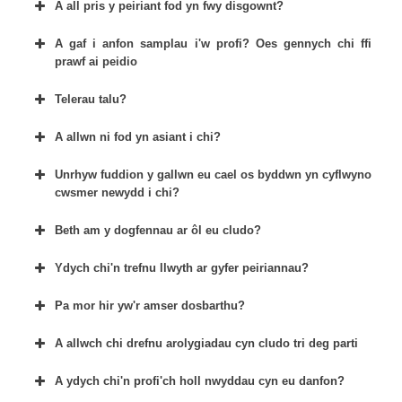
A all pris y peiriant fod yn fwy disgownt?
A gaf i anfon samplau i'w profi? Oes gennych chi ffi
prawf ai peidio
Telerau talu?
A allwn ni fod yn asiant i chi?
Unrhyw fuddion y gallwn eu cael os byddwn yn cyflwyno
cwsmer newydd i chi?
Beth am y dogfennau ar ôl eu cludo?
Ydych chi'n trefnu llwyth ar gyfer peiriannau?
Pa mor hir yw'r amser dosbarthu?
A allwch chi drefnu arolygiadau cyn cludo tri deg parti
A ydych chi'n profi'ch holl nwyddau cyn eu danfon?