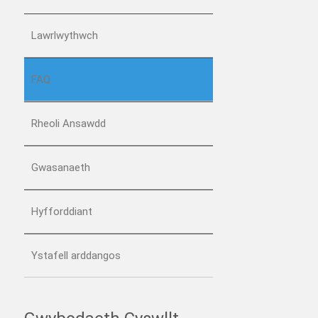
Lawrlwythwch
FAQ
Rheoli Ansawdd
Gwasanaeth
Hyfforddiant
Ystafell arddangos