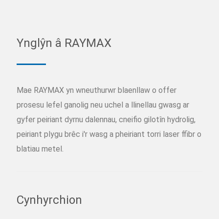
Ynglŷn â RAYMAX
Mae RAYMAX yn wneuthurwr blaenllaw o offer
prosesu lefel ganolig neu uchel a llinellau gwasg ar
gyfer peiriant dyrnu dalennau, cneifio gilotîn hydrolig,
peiriant plygu brêc i'r wasg a pheiriant torri laser ffibr o
blatiau metel.
Cynhyrchion