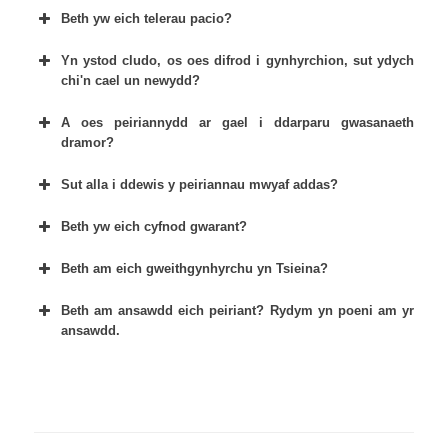
Beth yw eich telerau pacio?
Yn ystod cludo, os oes difrod i gynhyrchion, sut ydych
chi'n cael un newydd?
A oes peiriannydd ar gael i ddarparu gwasanaeth
dramor?
Sut alla i ddewis y peiriannau mwyaf addas?
Beth yw eich cyfnod gwarant?
Beth am eich gweithgynhyrchu yn Tsieina?
Beth am ansawdd eich peiriant? Rydym yn poeni am yr
ansawdd.