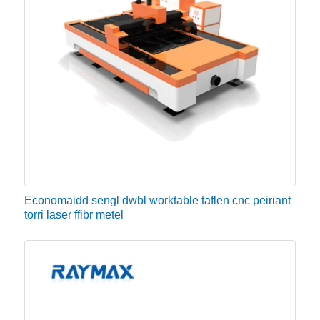
Economaidd sengl dwbl worktable taflen cnc peiriant
torri laser ffibr metel