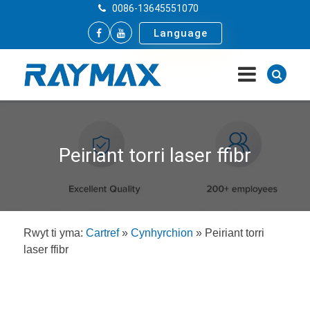
0086-13645551070
Language
Peiriant torri laser ffibr
Rwyt ti yma:
Cartref
»
Cynhyrchion
»
Peiriant torri
laser ffibr