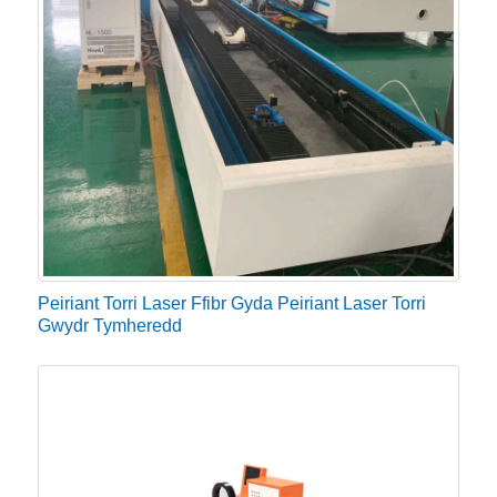
Pŵer laser
Er enghraifft, os yw mwyafrif y ffatri i dorri'r platiau
metel o dan 6mm, nid oes angen prynu peiriant torri
laser CNC pŵer uchel, a gall y peiriant torri laser ffibr
METAL 500W fodloni'r galw cynhyrchu.
Peiriant Torri Laser Ffibr Gyda Peiriant Laser Torri
Gwydr Tymheredd