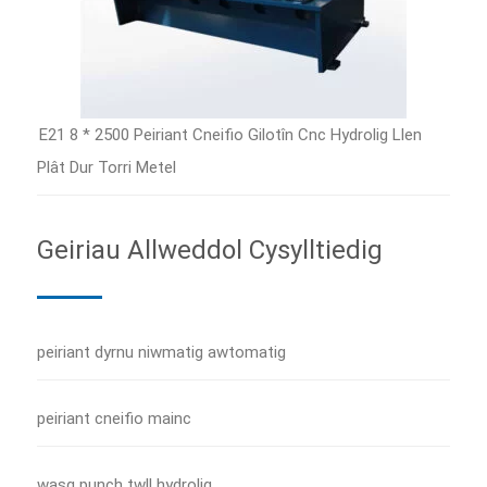
E21 8 * 2500 Peiriant Cneifio Gilotîn Cnc Hydrolig Llen
Plât Dur Torri Metel
Geiriau Allweddol Cysylltiedig
peiriant dyrnu niwmatig awtomatig
peiriant cneifio mainc
wasg punch twll hydrolig