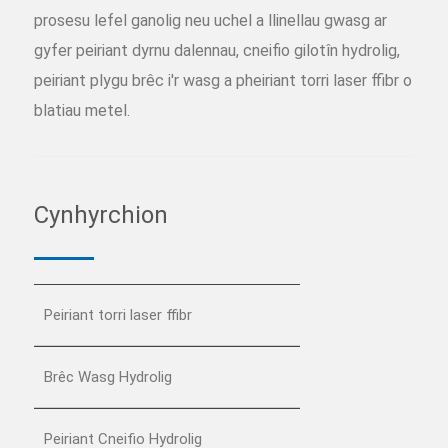
prosesu lefel ganolig neu uchel a llinellau gwasg ar
gyfer peiriant dyrnu dalennau, cneifio gilotîn hydrolig,
peiriant plygu brêc i'r wasg a pheiriant torri laser ffibr o
blatiau metel.
Cynhyrchion
Peiriant torri laser ffibr
Brêc Wasg Hydrolig
Peiriant Cneifio Hydrolig