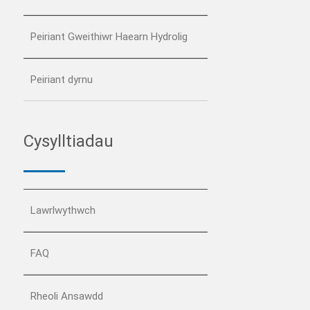
Peiriant Gweithiwr Haearn Hydrolig
Peiriant dyrnu
Cysylltiadau
Lawrlwythwch
FAQ
Rheoli Ansawdd