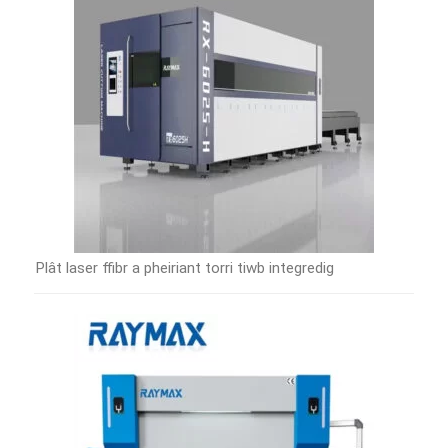
Plât laser ffibr a pheiriant torri tiwb integredig