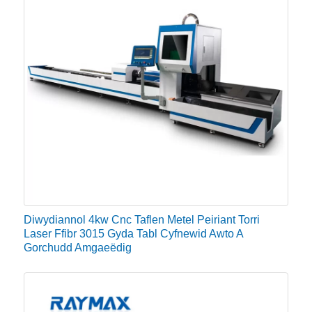
Diwydiannol 4kw Cnc Taflen Metel Peiriant Torri
Laser Ffibr 3015 Gyda Tabl Cyfnewid Awto A
Gorchudd Amgaeëdig