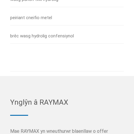
peiriant cneifio metel
brêc wasg hydrolig confensiynol
Ynglŷn â RAYMAX
Mae RAYMAX yn wneuthurwr blaenllaw o offer