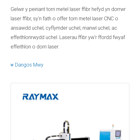
Gelwir y peiriant torri metel laser ffibr hefyd yn dorrwr
laser ffibr, sy'n fath o offer torri metel laser CNC o
ansawdd uchel, cyflymder uchel, manwl uchel, ac
effeithlonrwydd uchel. Laserau ffibr yw'r ffordd fwyaf
effeithlon o dorri laser.
Torri yw'r cymhwysiad mwyaf poblogaidd ar gyfer
Dangos Mwy
laserau diwydiannol. Mae torri laser yn broses dorri
thermol ar gyfer prosesu metel dalen. Gan nad oes
cysylltiad rhwng y pen dosbarthu trawst laser ffibr a'r
metel sy'n cael ei dorri, mae'r golau laser yn “llafn na
byth yn pylu” ac mae bob amser yn dod â'r un
canlyniadau ailadroddadwy waeth pa mor hir y mae ar
waith. Mae cywirdeb uchel, cyflymder ac ansawdd
torri laser wedi'i wneud yn dechnoleg o ddewis ar