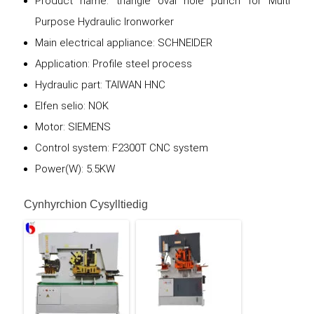
Product name: triangle oval hole punch for Multi
Purpose Hydraulic Ironworker
Main electrical appliance: SCHNEIDER
Application: Profile steel process
Hydraulic part: TAIWAN HNC
Elfen selio: NOK
Motor: SIEMENS
Control system: F2300T CNC system
Power(W): 5.5KW
Cynhyrchion Cysylltiedig