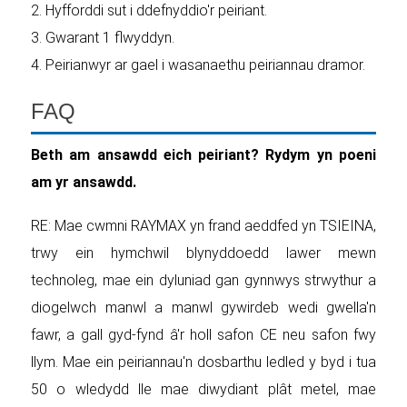
2. Hyfforddi sut i ddefnyddio'r peiriant.
3. Gwarant 1 flwyddyn.
4. Peirianwyr ar gael i wasanaethu peiriannau dramor.
FAQ
Beth am ansawdd eich peiriant? Rydym yn poeni
am yr ansawdd.
RE: Mae cwmni RAYMAX yn frand aeddfed yn TSIEINA,
trwy ein hymchwil blynyddoedd lawer mewn
technoleg, mae ein dyluniad gan gynnwys strwythur a
diogelwch manwl a manwl gywirdeb wedi gwella'n
fawr, a gall gyd-fynd â'r holl safon CE neu safon fwy
llym. Mae ein peiriannau'n dosbarthu ledled y byd i tua
50 o wledydd lle mae diwydiant plât metel, mae