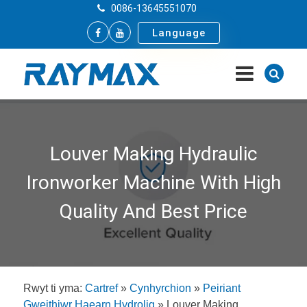
0086-13645551070
Language
Louver Making Hydraulic
Ironworker Machine With High
Quality And Best Price
Rwyt ti yma:
Cartref
»
Cynhyrchion
»
Peiriant
Gweithiwr Haearn Hydrolig
»
Louver Making