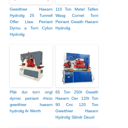
Gweithiwr Haearn
110 Ton Metel Taflen
Hydrolig 25 Tunnell
Wasg Cornel Torri
Offer Llaw Peiriant
Peiriant Gwaith Haearn
Dyrnu a Torri Cyfun
Hydrolig
Hydrolig
Plât dur torri ongl
65 Ton 250t Gwaith
dyrnio peiriant rhicio
Haearn Oer 120t Ton
gweithiwr haearn
90 Cnc 120 Ton
hydrolig Ar Werth
Gweithiwr Haearn
Hydrolig Silindr Deuol