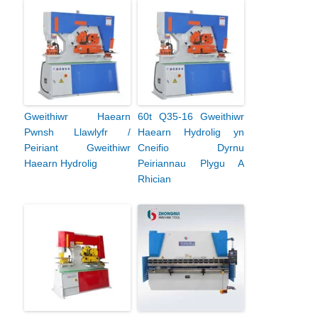
Gweithiwr Haearn
60t Q35-16 Gweithiwr
Pwnsh Llawlyfr /
Haearn Hydrolig yn
Peiriant Gweithiwr
Cneifio Dyrnu
Haearn Hydrolig
Peiriannau Plygu A
Rhician