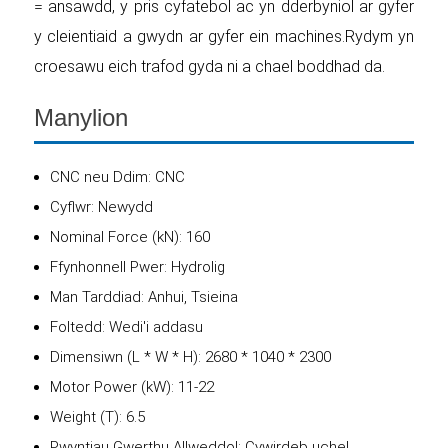
= ansawdd, y pris cyfatebol ac yn dderbyniol ar gyfer
y cleientiaid a gwydn ar gyfer ein machines.Rydym yn
croesawu eich trafod gyda ni a chael boddhad da.
Manylion
CNC neu Ddim: CNC
Cyflwr: Newydd
Nominal Force (kN): 160
Ffynhonnell Pwer: Hydrolig
Man Tarddiad: Anhui, Tsieina
Foltedd: Wedi'i addasu
Dimensiwn (L * W * H): 2680 * 1040 * 2300
Motor Power (kW): 11-22
Weight (T): 6.5
Pwyntiau Gwerthu Allweddol: Cywirdeb uchel