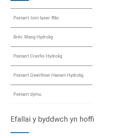
Peiriant torri laser ffibr
Brêc Wasg Hydrolig
Peiriant Cneifio Hydrolig
Peiriant Gweithiwr Haearn Hydrolig
Peiriant dyrnu
Efallai y byddwch yn hoffi