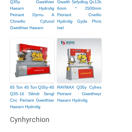
Q35y Gweithiwr
Gwaith Sefydlog Qc12k
Haearn Hydrolig
6mm * 2500mm
Peiriant Dyrnu A
Peiriant Cneifio
Chneifio Cyfunol
Hydrolig Gyda Phris
Gweithiwr Haearn
Isel
65 Ton 45 Ton Q35y-40
RAYMAX Q35y Cyfres
Q35-16 Silindr Sengl
Peiriant Gweithwyr
Cnc Peiriant Gweithiwr
Haearn Hydrolig
Haearn Hydrolig
Cynhyrchion