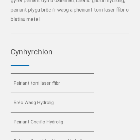
gyfer peiriant dyrnu dalennau, cneifio gilotîn hydrolig,
peiriant plygu brêc i'r wasg a pheiriant torri laser ffibr o
blatiau metel.
Cynhyrchion
Peiriant torri laser ffibr
Brêc Wasg Hydrolig
Peiriant Cneifio Hydrolig