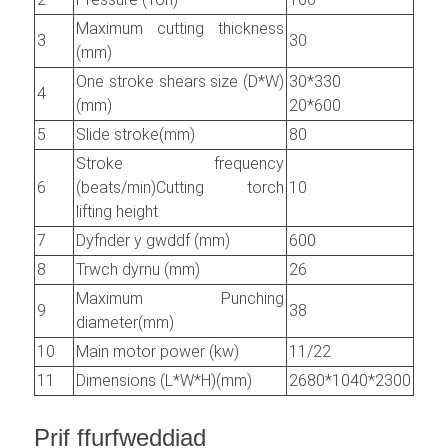
Maximum cutting thickness
3
30
(mm)
One stroke shears size (D*W)
30*330
4
(mm)
20*600
5
Slide stroke(mm)
80
Stroke frequency
6
(beats/min)Cutting torch
10
lifting height
7
Dyfnder y gwddf (mm)
600
8
Trwch dyrnu (mm)
26
Maximum Punching
9
38
diameter(mm)
10
Main motor power (kw)
11/22
11
Dimensions (L*W*H)(mm)
2680*1040*2300
Prif ffurfweddiad