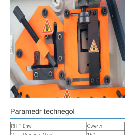
Paramedr technegol
RHIF
Enw
Gwerth
2
Pressure (Ton)
160