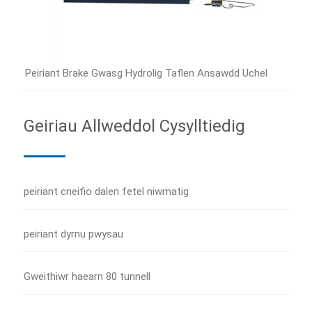
Peiriant Brake Gwasg Hydrolig Taflen Ansawdd Uchel
Geiriau Allweddol Cysylltiedig
peiriant cneifio dalen fetel niwmatig
peiriant dyrnu pwysau
Gweithiwr haearn 80 tunnell