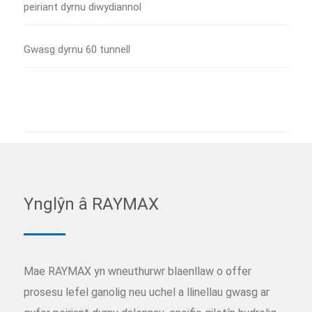
peiriant dyrnu diwydiannol
Gwasg dyrnu 60 tunnell
Ynglŷn â RAYMAX
Mae RAYMAX yn wneuthurwr blaenllaw o offer
prosesu lefel ganolig neu uchel a llinellau gwasg ar