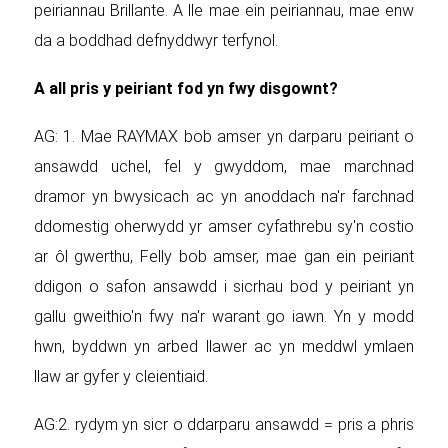
peiriannau Brillante. A lle mae ein peiriannau, mae enw
da a boddhad defnyddwyr terfynol.
A all pris y peiriant fod yn fwy disgownt?
AG: 1. Mae RAYMAX bob amser yn darparu peiriant o
ansawdd uchel, fel y gwyddom, mae marchnad
dramor yn bwysicach ac yn anoddach na'r farchnad
ddomestig oherwydd yr amser cyfathrebu sy'n costio
ar ôl gwerthu, Felly bob amser, mae gan ein peiriant
ddigon o safon ansawdd i sicrhau bod y peiriant yn
gallu gweithio'n fwy na'r warant go iawn. Yn y modd
hwn, byddwn yn arbed llawer ac yn meddwl ymlaen
llaw ar gyfer y cleientiaid.
AG:2. rydym yn sicr o ddarparu ansawdd = pris a phris