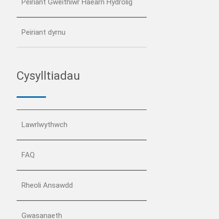
Peiriant Gweithiwr Haearn Hydrolig
Peiriant dyrnu
Cysylltiadau
Lawrlwythwch
FAQ
Rheoli Ansawdd
Gwasanaeth