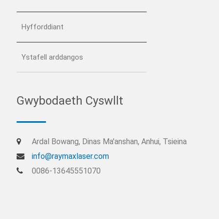
Hyfforddiant
Ystafell arddangos
Gwybodaeth Cyswllt
Ardal Bowang, Dinas Ma'anshan, Anhui, Tsieina
info@raymaxlaser.com
0086-13645551070