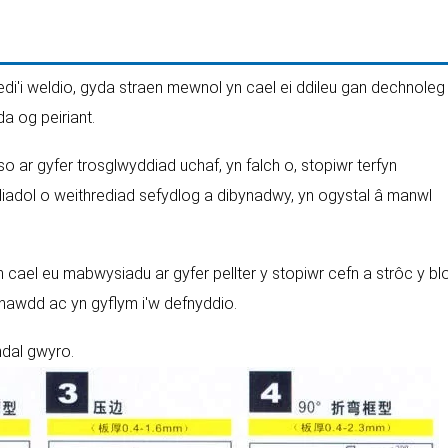
edi'i weldio, gyda straen mewnol yn cael ei ddileu gan dechnoleg
a og peiriant.
o ar gyfer trosglwyddiad uchaf, yn falch o, stopiwr terfyn
adol o weithrediad sefydlog a dibynadwy, yn ogystal â manwl
n cael eu mabwysiadu ar gyfer pellter y stopiwr cefn a strôc y bl
n hawdd ac yn gyflym i'w defnyddio.
ndal gwyro.