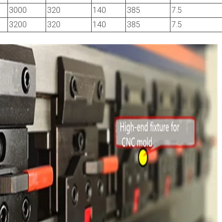
3000
320
140
385
7.5
3200
320
140
385
7.5