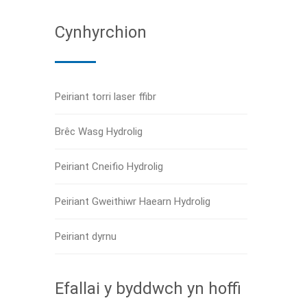
Cynhyrchion
Peiriant torri laser ffibr
Brêc Wasg Hydrolig
Peiriant Cneifio Hydrolig
Peiriant Gweithiwr Haearn Hydrolig
Peiriant dyrnu
Efallai y byddwch yn hoffi