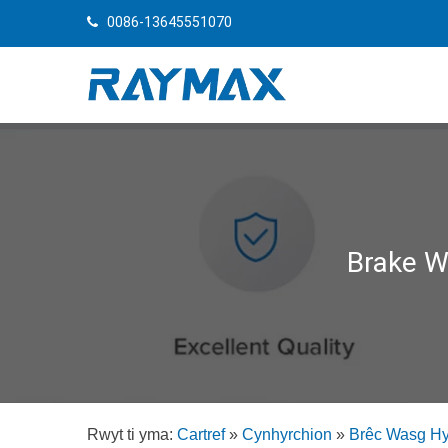
0086-13645551070
Brake W
Rwyt ti yma:
Cartref
»
Cynhyrchion
»
Brêc Wasg Hy