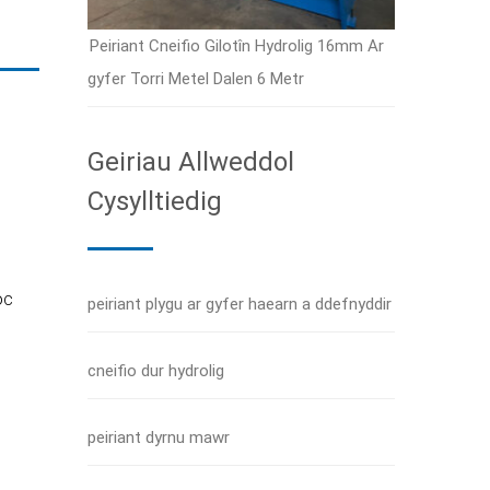
Peiriant Cneifio Gilotîn Hydrolig 16mm Ar
gyfer Torri Metel Dalen 6 Metr
Geiriau Allweddol
Cysylltiedig
oc
peiriant plygu ar gyfer haearn a ddefnyddir
cneifio dur hydrolig
peiriant dyrnu mawr