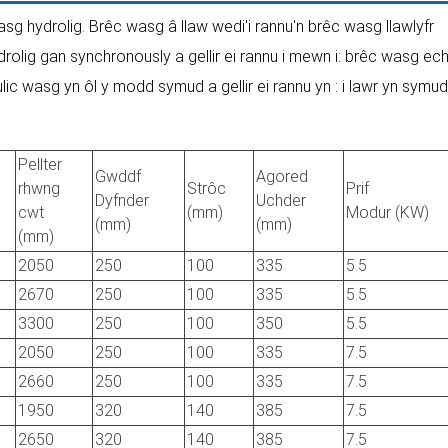
sg hydrolig. Brêc wasg â llaw wedi'i rannu'n brêc wasg llawlyfr
olig gan synchronously a gellir ei rannu i mewn i: brêc wasg ech
ic wasg yn ôl y modd symud a gellir ei rannu yn : i lawr yn symud
Pellter
Gwddf
Agored
rhwng
Strôc
Prif
Dyfnder
Uchder
cwt
(mm)
Modur (KW)
(mm)
(mm)
(mm)
2050
250
100
335
5.5
2670
250
100
335
5.5
3300
250
100
350
5.5
2050
250
100
335
7.5
2660
250
100
335
7.5
1950
320
140
385
7.5
2650
320
140
385
7.5