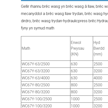
Gellir rhannu brêc wasg yn brêc wasg â llaw, brêc wa
mecanyddol a brêc wasg llaw trydan, brêc wasg hydr
dirdro, brêc wasg trydan-hydraulicpress brêc.Hydraul
fyny yn symud math
Enwol
Hyd
Math
Pwysau
Bwrdd
(KN)
(mm)
WC67Y-63/2500
630
2500
WC67Y-63/3200
630
3200
WC67Y-63/4000
630
4000
WC67Y-80/2500
800
2500
WC67Y-80/3200
800
3200
WC67Y-100/2500
1000
2500
WC67Y-100/3200
1000
3200