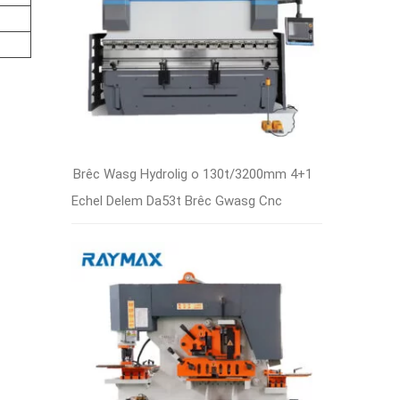
Brêc Wasg Hydrolig o 130t/3200mm 4+1
Echel Delem Da53t Brêc Gwasg Cnc