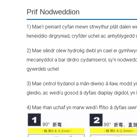
Prif Nodweddion
1) Mae'r peiriant cyfan mewn strwythur plât dalen w
heneiddio dirgryniad, cryfder uchel ac anhyblygedd d
2) Mae silindr olew hydrolig dwbl yn cael ei gymhwys
mecanyddol a bar dirdro cydamserol, sy'n nodweddi
gywirdeb uchel.
3) Mae cintrol trydanol a mân-diwnio â llaw, modd y
gleidio, ac wedi'u gosod â dyfais diaplay digidol, y
4) Mae rhan uchaf yn marw wedi'i ffitio â dyfais iaw