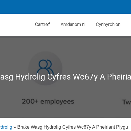
Cartref
Amdanom ni
Cynhyrchion
asg Hydrolig Cyfres Wc67y A Pheiria
drolig
»
Brake Wasg Hydrolig Cyfres Wc67y A Pheiriant Plygu